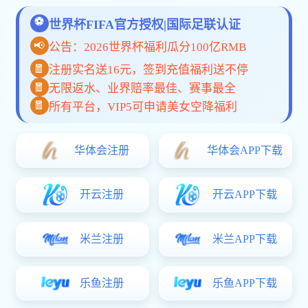
立即下载beat365中文官网入口APP