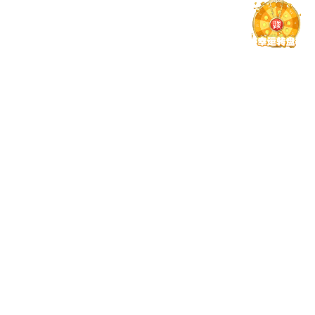
例如，中场核心玩家在组织进攻和防守转换中起到了
举足轻重的作用。他们通过精准传球和适时插上，为
前锋创造了大量机会。此外，这些核心球员还具备很
强的大局观，总能洞察比赛走势，为全队提供助力。
年轻球员也逐渐崭露头角，他们用自己的激情与冲劲
为球队注入新的动力。不少新秀凭借出色发挥赢得了
媒体与粉丝的一致好评，这无疑增强了整个团队士
气，也为未来发展奠定了基础。
3、主场氛围营造至关重要
说到主场不败纪录，就不得不提到热情如潮的主场氛
围。每当比赛日来临，奥林匹克体育场总是座无虚
席，数万名忠实球迷齐声呐喊，为自己的球队加油助
威。这种浓厚氛围无疑给了球员们巨大的动力，让他