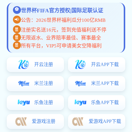
立即下载beat365中文官网入口APP