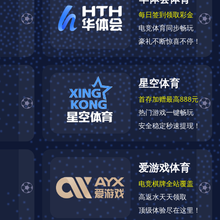
2026-07-01 23:28
36 次阅读
进行了深入分析，指出球队面临的一系列严
为将对纽卡斯尔造成深远影响，他的缺席可
主教练埃迪·豪的帅位也面临考验，因为球
。本文将从四个方面详细探讨这一局势，包