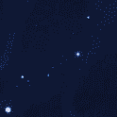
2、当前战术困境分析
随着伊萨克的离队，纽卡斯尔不得不重新审视其
来填补前锋位置上的空缺，同时又要保持其他位
似乎陷入了一种迷茫状态，不知如何调整打法以
目前，主教练埃迪·豪所采用的战术体系并未得到
关。球员间默契不足，加上部分关键球员状态起
有水平。这种情况下，埃迪·豪必须迅速找到解决
再者，在防守端也存在隐患。如果无法有效地压
难以取得理想结果。因此，对于埃迪·豪来说，不
这对于整支球队而言都是一项艰巨任务。
3、埃迪·豪面临帅位考验
随着赛季进行，各大媒体与球迷开始关注埃迪·豪