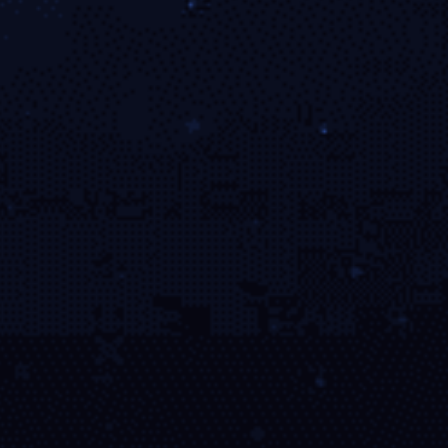
斯正式宣布伊达
-23
beat365中文官网入口
beat365中文官网入口是官方网站提供综合娱乐与体育服
，涵盖足球、篮球、电竞等赛事资讯、数据分析及互动游
体验。【beat365中文官网入口】支持网页版与移动端访
问，提供手机版、app下载、登录入口、官方网站、网页
、平台、网址、地址、注册、娱乐入口，方便用户实时获