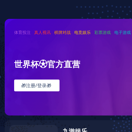
立即注册
beat365中文官网
威体育数据平台
BEAT365中文官网入口 OFFICIAL WEBSITE
自2022年创立以来，
beat365中文官网入口
致力
超、欧洲杯、LPL在内的热门赛事直播与数据服