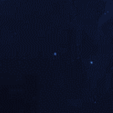
上一篇：
唐斯助力大头逆袭骑士面临残酷夏…
热门推荐