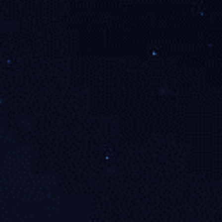
下一篇：
德国世界杯名单公布诺伊尔重返赛