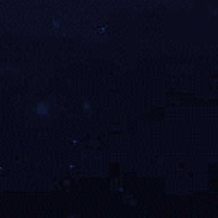
月后反击贝林
亚马尔在社交媒体分享观
贝西克塔
看韩国对
利诺担任
2026-07-13
2026-07
联系我们
厦门市翔安区新店路182号
support@bdconcreting.com
务
戏
版