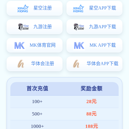
首页
/
体育热点
/ 正文
2026-06-15 22:10
34 次阅读
小里弗斯谈防守策略：应对库里持球无碍
但无球时需警惕掩护问题
在当今的篮球比赛中，防守策略是影响球队胜负的重
要因素之一。小里弗斯作为一名优秀的防守球员，他
对库里的分析和应对策略具有重要的借鉴意义。文章
将从四个方面详细阐述小里弗斯谈到的防守策略：首
先分析了面对库里持球时的防守方法，其次探讨了无
球状态下掩护问题带来的挑战，再者讨论了针对库里