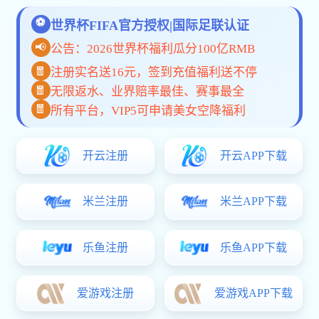
立即下载beat365中文官网入口APP