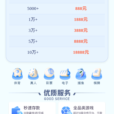
的防守团队协作的重要性，最后总结了具体的技术和
身体素质要求，以期为读者提供全面而深入的理解。
1、面对库里持球时的防守方法
面对库里这样的顶级控球后卫，采取有效的个人防守
策略至关重要。小里弗斯指出，首先要做好站位，根
据库里的运球习惯来判断他的进攻意图。通过预测他
的动作，可以提前做出反应，从而降低其得分效率。
其次，在一对一防守中，保持低重心是关键。当库里
启动的时候，低重心可以帮助防守者迅速移动，并且
更好地控制自己的身体平衡，以应对快速变向和突
破。在此过程中，要始终保持与库里的眼神交流，以
便及时捕捉他的下一步行动。